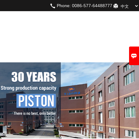
Phone:
0086-577-64488777
