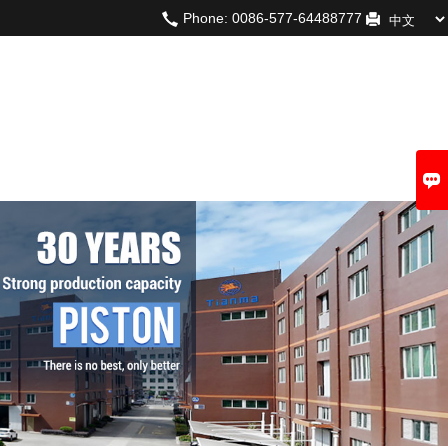
Phone:
0086-577-64488777
