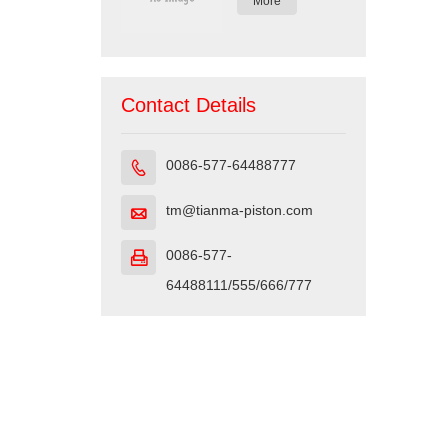
More
Contact Details
0086-577-64488777

tm@tianma-piston.com

0086-577-

64488111/555/666/777