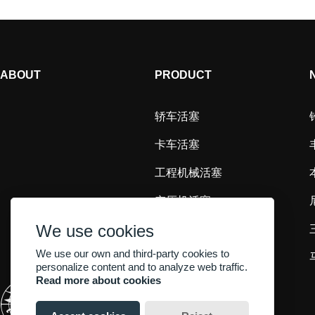
ABOUT
PRODUCT
轿车活塞
卡车活塞
工程机械活塞
空压机活塞
We use cookies
摩托车活塞
We use our own and third-party cookies to
其他活塞
personalize content and to analyze web traffic.
Read more about cookies