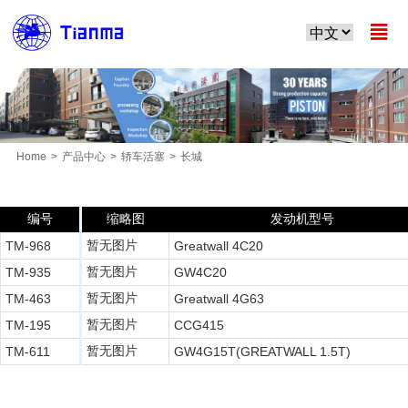

Home
>
产品中心
>
轿车活塞
>
长城
MORE PRODUCTS
编号
缩略图
发动机型号
暂无图片
TM-968
Greatwall 4C20
暂无图片
TM-935
GW4C20
暂无图片
TM-463
Greatwall 4G63
暂无图片
TM-195
CCG415
暂无图片
TM-611
GW4G15T(GREATWALL 1.5T)