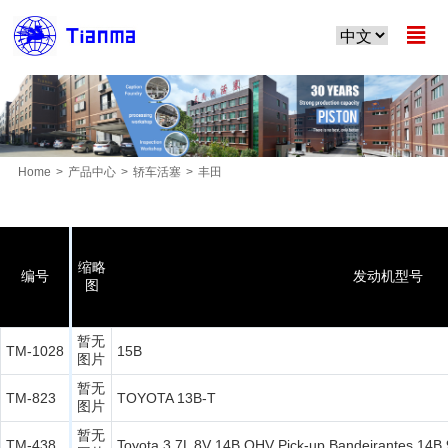

Home
>
产品中心
>
轿车活塞
>
丰田
MORE PRODUCTS
缩略
编号
发动机型号
图
暂无
TM-1028
15B
图片
暂无
TM-823
TOYOTA 13B-T
图片
暂无
TM-438
Toyota 3.7L 8V 14B OHV Pick-up Bandeirantes 14B