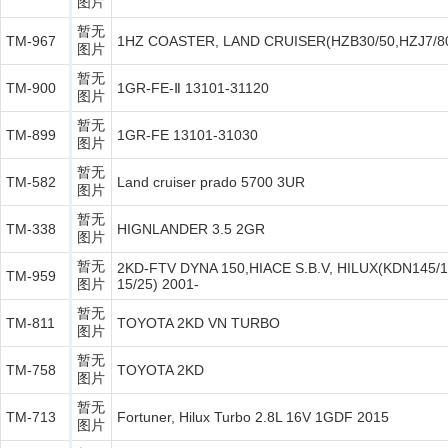
图片
暂无
TM-967
1HZ COASTER, LAND CRUISER(HZB30/50,HZJ7/80
图片
暂无
TM-900
1GR-FE-Ⅱ 13101-31120
图片
暂无
TM-899
1GR-FE 13101-31030
图片
暂无
TM-582
Land cruiser prado 5700 3UR
图片
暂无
TM-338
HIGNLANDER 3.5 2GR
图片
暂无
2KD-FTV DYNA 150,HIACE S.B.V, HILUX(KDN145/
TM-959
图片
15/25) 2001-
暂无
TM-811
TOYOTA 2KD VN TURBO
图片
暂无
TM-758
TOYOTA 2KD
图片
暂无
TM-713
Fortuner, Hilux Turbo 2.8L 16V 1GDF 2015
图片