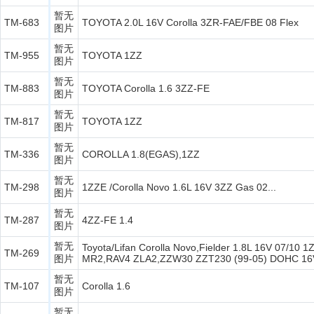
暂无
TM-683
TOYOTA 2.0L 16V Corolla 3ZR-FAE/FBE 08 Flex
图片
暂无
TM-955
TOYOTA 1ZZ
图片
暂无
TM-883
TOYOTA Corolla 1.6 3ZZ-FE
图片
暂无
TM-817
TOYOTA 1ZZ
图片
暂无
TM-336
COROLLA 1.8(EGAS),1ZZ
图片
暂无
TM-298
1ZZE /Corolla Novo 1.6L 16V 3ZZ Gas 02...
图片
暂无
TM-287
4ZZ-FE 1.4
图片
暂无
Toyota/Lifan Corolla Novo,Fielder 1.8L 16V 07/10 
TM-269
图片
MR2,RAV4 ZLA2,ZZW30 ZZT230 (99-05) DOHC 16V
暂无
TM-107
Corolla 1.6
图片
暂无