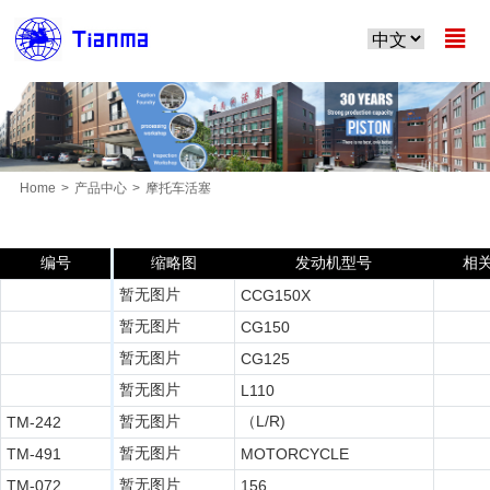

Home
>
产品中心
>
摩托车活塞
MORE PRODUCTS
编号
缩略图
发动机型号
相
暂无图片
CCG150X
暂无图片
CG150
暂无图片
CG125
暂无图片
L110
暂无图片
（L/R)
TM-242
暂无图片
TM-491
MOTORCYCLE
暂无图片
TM-072
156