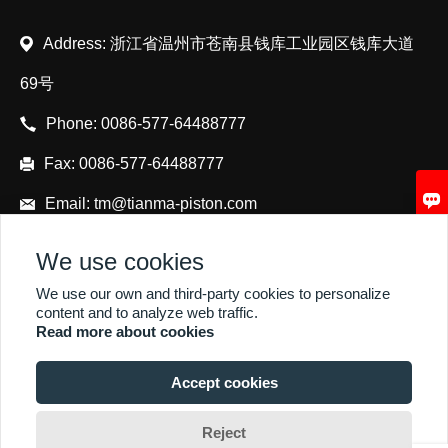
Address: 浙江省温州市苍南县钱库工业园区钱库大道
69号
Phone:
0086-577-64488777
Fax:
0086-577-64488777

Email:
tm@tianma-piston.com
We use cookies
We use our own and third-party cookies to personalize
content and to analyze web traffic.
Read more about cookies
Accept cookies
Reject