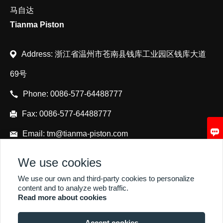
马自达
Tianma Piston
Address: 浙江省温州市苍南县钱库工业园区钱库大道
69号
Phone:
0086-577-64488777
Fax:
0086-577-64488777

Email:
tm@tianma-piston.com
We use cookies
We use our own and third-party cookies to personalize
content and to analyze web traffic.
Read more about cookies
Accept cookies