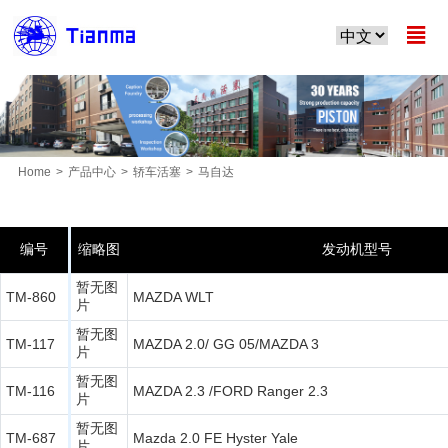

Home
>
产品中心
>
轿车活塞
>
马自达
MORE PRODUCTS
编号
缩略图
发动机型号
暂无图
TM-860
MAZDA WLT
片
暂无图
TM-117
MAZDA 2.0/ GG 05/MAZDA 3
片
暂无图
TM-116
MAZDA 2.3 /FORD Ranger 2.3
片
暂无图
TM-687
Mazda 2.0 FE Hyster Yale
片