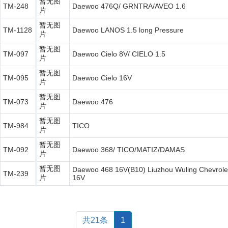
暂无图
TM-248
Daewoo 476Q/ GRNTRA/AVEO 1.6
片
暂无图
TM-1128
Daewoo LANOS 1.5 long Pressure
片
暂无图
TM-097
Daewoo Cielo 8V/ CIELO 1.5
片
暂无图
TM-095
Daewoo Cielo 16V
片
暂无图
TM-073
Daewoo 476
片
暂无图
TM-984
TICO
片
暂无图
TM-092
Daewoo 368/ TICO/MATIZ/DAMAS
片
暂无图
Daewoo 468 16V(B10) Liuzhou Wuling Chevrolei
TM-239
片
16V
共21条
1